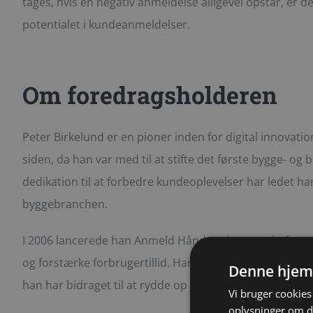
tages, hvis en negativ anmeldelse alligevel opstår, er de
potentialet i kundeanmeldelser.
Om foredragsholderen
Peter Birkelund er en pioner inden for digital innovati
siden, da han var med til at stifte det første bygge- og
dedikation til at forbedre kundeoplevelser har ledet ham 
byggebranchen.
I 2006 lancerede han Anmeld Håndværker, en platform d
og forstærke forbrugertillid. Hans arbejde med Anmeld
Denne hjem
han har bidraget til at rydde op i dårlige kundeoplevel
Vi bruger cookies 
oplysninger om d