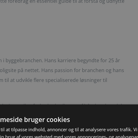
tte foredrag en essentiel guide til at forstå og udnytte
on i byggebranchen. Hans karriere begyndte for 25 år
 boligsite på nettet. Hans passion for branchen og hans
til at udvikle flere specialiserede løsninger til
esignet til at forbedre kvaliteten af håndværkerydelser
 Håndværker har haft stor betydning for branchen, idet
meside bruger cookies
ser og fremme positiv forandring.
til at tilpasse indhold, annoncer og til at analysere vores trafik. V
in brug af vores websted med vores annoncerings- og analysepa