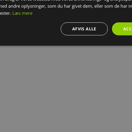
vne til at formidle komplekse emner på en forståelig
d andre oplysninger, som du har givet dem, eller som de har in
ative, men også inspirerende, og giver deltagerne
nester.
Læs mere
AFVIS ALLE
ACC