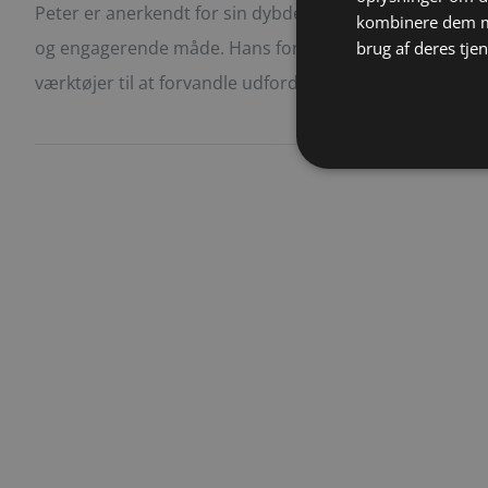
Peter er anerkendt for sin dybdegående viden og hans e
kombinere dem me
og engagerende måde. Hans foredrag er ikke kun inform
brug af deres tje
værktøjer til at forvandle udfordringer til muligheder.