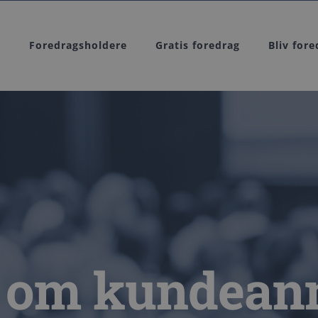
g
Foredragsholdere
Gratis foredrag
Bliv for
 om kundean