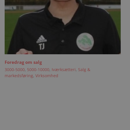
Foredrag om salg
3000-5000
,
5000-10000
,
Iværksætteri
,
Salg &
markedsføring
,
Virksomhed