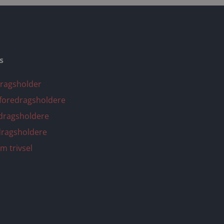
s
ragsholder
 foredragsholdere
edragsholdere
dragsholdere
m trivsel