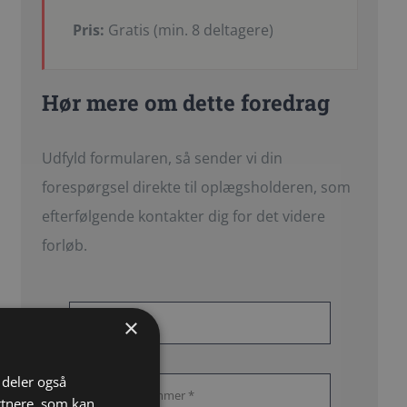
Pris:
Gratis (min. 8 deltagere)
Hør mere om dette foredrag
Udfyld formularen, så sender vi din
forespørgsel direkte til oplægsholderen, som
efterfølgende kontakter dig for det videre
forløb.
×
i deler også
rtnere, som kan