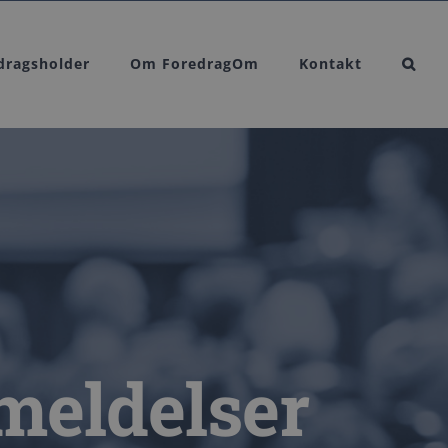
edragsholder
Om ForedragOm
Kontakt
meldelser