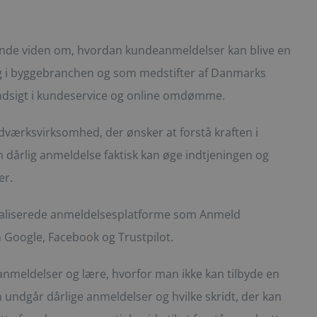
ttende viden om, hvordan kundeanmeldelser kan blive en
ng i byggebranchen og som medstifter af Danmarks
k indsigt i kundeservice og online omdømme.
værksvirksomhed, der ønsker at forstå kraften i
en dårlig anmeldelse faktisk kan øge indtjeningen og
er.
cialiserede anmeldelsesplatforme som Anmeld
 Google, Facebook og Trustpilot.
f anmeldelser og lære, hvorfor man ikke kan tilbyde en
ndgår dårlige anmeldelser og hvilke skridt, der kan