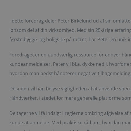
I dette foredrag deler Peter Birkelund ud af sin omfa
lønsom del af din virksomhed. Med sin 25-årige erfari
første bygge- og boligsite på nettet, har Peter en uni
Foredraget er en uundværlig ressource for enhver hånd
kundeanmeldelser. Peter vil bl.a. dykke ned i, hvorfor 
hvordan man bedst håndterer negative tilbagemelding
Desuden vil han belyse vigtigheden af at anvende spe
Håndværker, i stedet for mere generelle platforme som
Deltagerne vil få indsigt i reglerne omkring afgivelse a
kunde at anmelde. Med praktiske råd om, hvordan man u