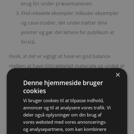
brug for under præsentationen.
Find relevante eksempler
: Inkluder eksempler
og case-studier, der understøtter dine
pointer og gør det lettere for publikum at
forstå.
Husk, at det er vigtigt at have en god balance
mellem at have tilstrækkeligt materiale og undgå at
×
overvælde publikum med for meget information.
Denne hjemmeside bruger
cookies
Øv dig på at præsentere
Vi bruger cookies til at tilpasse indhold,
annoncer og til at analysere vores trafik. Vi
Når du har samlet alt det nødvendige materiale og
deler også oplysninger om din brug af
vores websted med vores annoncerings-
ressourcer til dit foredrag, er det vigtigt at øve dig
og analysepartnere, som kan kombinere
på at præsentere. Øvelse gør mester, og jo mere