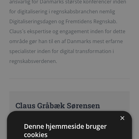
ansvarlig for Danmarks største konferencer inden
for digitalisering i regnskabsbranchen nemlig
Digitaliseringsdagen og Fremtidens Regnskab.
Claus´s ekspertise og engagement inden for dette
område gør han til en af Danmarks mest erfarne
specialister inden for digital transformation i
regnskabsverdenen.
Claus Gråbæk Sørensen
×
Denne hjemmeside bruger
cookies